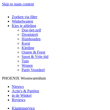
Skip to main content
Zoeken via filter
Winkelwagen
Kies je afdeling
Doe-het-zelf
Drogisterij
Huishouden
Kerst
Kleding
Oranje & Feest
Sport & Vrije tijd
Tuin
Wonen
Partij Voordeel
PHOENIX Woonwarenhuis
Nieuws
Actie's & Partijen
in de Winkel
Reviews
Klantenservice