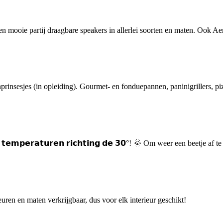
n mooie partij draagbare speakers in allerlei soorten en maten. Ook Aer
nsesjes (in opleiding). Gourmet- en fonduepannen, paninigrillers, piz
 𝘁𝗲𝗺𝗽𝗲𝗿𝗮𝘁𝘂𝗿𝗲𝗻 𝗿𝗶𝗰𝗵𝘁𝗶𝗻𝗴 𝗱𝗲 𝟯𝟬°! 🌞 Om weer een beetje a
uren en maten verkrijgbaar, dus voor elk interieur geschikt!