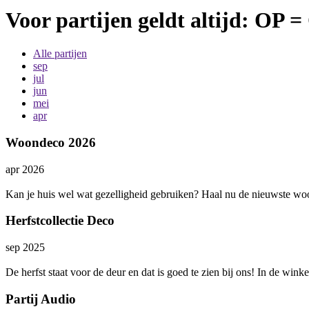
Voor partijen geldt altijd: OP 
Alle partijen
sep
jul
jun
mei
apr
Woondeco 2026
apr 2026
Kan je huis wel wat gezelligheid gebruiken? Haal nu de nieuwste woon
Herfstcollectie Deco
sep 2025
De herfst staat voor de deur en dat is goed te zien bij ons! In de winke
Partij Audio