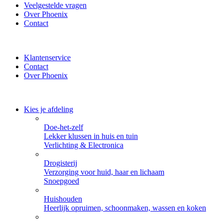
Veelgestelde vragen
Over Phoenix
Contact
✔ Thuisbezorgd of zelf ophalen bij Phoenix ✔ Veilig betalen met 
Klantenservice
Contact
Over Phoenix
Kies je afdeling
Doe-het-zelf
Lekker klussen in huis en tuin
Verlichting & Electronica
Drogisterij
Verzorging voor huid, haar en lichaam
Snoepgoed
Huishouden
Heerlijk opruimen, schoonmaken, wassen en koken