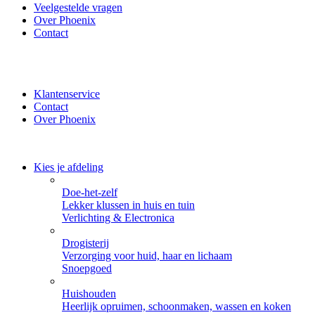
Veelgestelde vragen
Over Phoenix
Contact
✔ Thuisbezorgd of zelf ophalen bij Phoenix ✔ Veilig betalen
met iDeal, PayPal of Creditcard
Klantenservice
Contact
Over Phoenix
Kies je afdeling
Doe-het-zelf
Lekker klussen in huis en tuin
Verlichting & Electronica
Drogisterij
Verzorging voor huid, haar en lichaam
Snoepgoed
Huishouden
Heerlijk opruimen, schoonmaken, wassen en koken