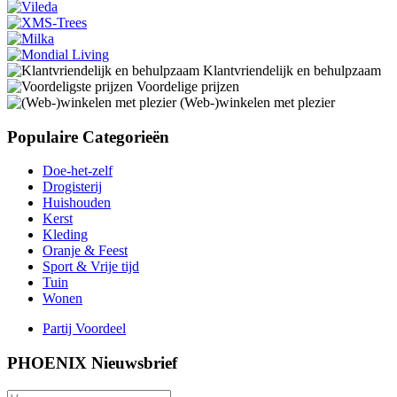
Klantvriendelijk en behulpzaam
Voordelige prijzen
(Web-)winkelen met plezier
Populaire Categorieën
Doe-het-zelf
Drogisterij
Huishouden
Kerst
Kleding
Oranje & Feest
Sport & Vrije tijd
Tuin
Wonen
Partij Voordeel
PHOENIX Nieuwsbrief