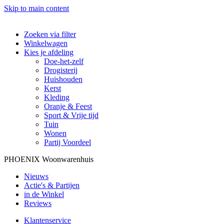
Skip to main content
Zoeken via filter
Winkelwagen
Kies je afdeling
Doe-het-zelf
Drogisterij
Huishouden
Kerst
Kleding
Oranje & Feest
Sport & Vrije tijd
Tuin
Wonen
Partij Voordeel
PHOENIX Woonwarenhuis
Nieuws
Actie's & Partijen
in de Winkel
Reviews
Klantenservice